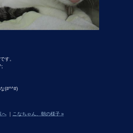
です。
;
#^^#)
覧へ
｜
こなちゃん、朝の様子 »