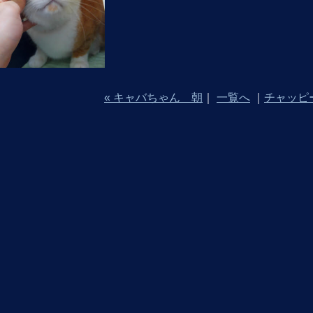
« キャバちゃん 朝
｜
一覧へ
｜
チャッピ