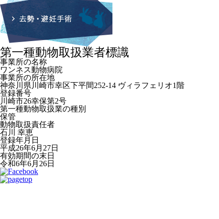
第一種動物取扱業者標識
事業所の名称
ワンネス動物病院
事業所の所在地
神奈川県川崎市幸区下平間252-14 ヴィラフェリオ1階
登録番号
川崎市26幸保第2号
第一種動物取扱業の種別
保管
動物取扱責任者
石川 幸恵
登録年月日
平成26年6月27日
有効期間の末日
令和6年6月26日