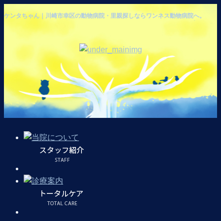
ケンタちゃん｜川崎市幸区の動物病院・里親探しならワンネス動物病院へ。