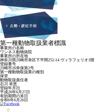
第一種動物取扱業者標識
事業所の名称
ワンネス動物病院
事業所の所在地
神奈川県川崎市幸区下平間252-14 ヴィラフェリオ1階
登録番号
川崎市26幸保第2号
第一種動物取扱業の種別
保管
動物取扱責任者
石川 幸恵
登録年月日
平成26年6月27日
有効期間の末日
令和6年6月26日