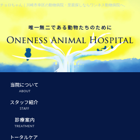
チョロちゃん｜川崎市幸区の動物病院・里親探しならワンネス動物病院へ。