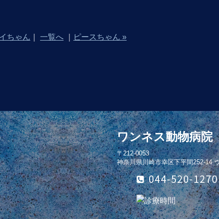
サイちゃん
｜
一覧へ
｜
ピースちゃん »
ワンネス動物病院
〒212-0053
神奈川県川崎市幸区下平間252-14