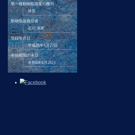
第一種動物取扱業の種別
保管
動物取扱責任者
石川 幸恵
登録年月日
平成26年6月27日
有効期間の末日
令和6年6月26日