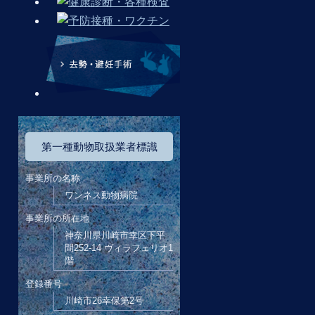
第一種動物取扱業者標識
事業所の名称
ワンネス動物病院
事業所の所在地
神奈川県川崎市幸区下平
間252-14 ヴィラフェリオ1
階
登録番号
川崎市26幸保第2号