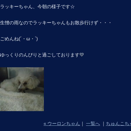
ラッキーちゃん、今朝の様子です☆
生憎の雨なのでラッキーちゃんもお散歩行けず・・・
ごめんね(´・ω・`)
ゆっくりのんびりと過ごしております💛
« ウーロンちゃん
｜
一覧へ
｜
ちゅんこち