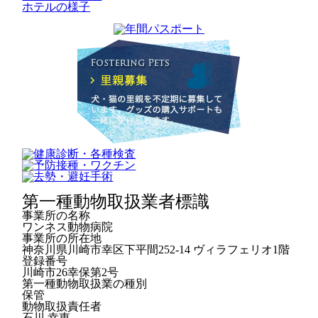
ホテルの様子
第一種動物取扱業者標識
事業所の名称
ワンネス動物病院
事業所の所在地
神奈川県川崎市幸区下平間252-14 ヴィラフェリオ1階
登録番号
川崎市26幸保第2号
第一種動物取扱業の種別
保管
動物取扱責任者
石川 幸恵