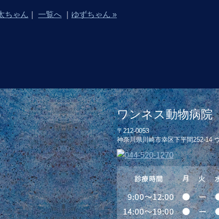
ん太ちゃん
｜
一覧へ
｜
ゆずちゃん »
ワンネス動物病院
〒212-0053
神奈川県川崎市幸区下平間252-14