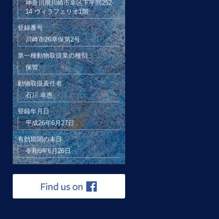
神奈川県川崎市幸区下平間252-
14 ヴィラフェリオ1階
登録番号
川崎市26幸保第2号
第一種動物取扱業の種別
保管
動物取扱責任者
石川 幸恵
登録年月日
平成26年6月27日
有効期間の末日
令和6年6月26日