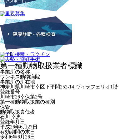
第一種動物取扱業者標識
事業所の名称
ワンネス動物病院
事業所の所在地
神奈川県川崎市幸区下平間252-14 ヴィラフェリオ1階
登録番号
川崎市26幸保第2号
第一種動物取扱業の種別
保管
動物取扱責任者
石川 幸恵
登録年月日
平成26年6月27日
有効期間の末日
令和6年6月26日