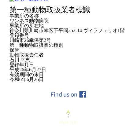
第一種動物取扱業者標識
事業所の名称
ワンネス動物病院
事業所の所在地
神奈川県川崎市幸区下平間252-14 ヴィラフェリオ1階
登録番号
川崎市26幸保第2号
第一種動物取扱業の種別
保管
動物取扱責任者
石川 幸恵
登録年月日
平成26年6月27日
有効期間の末日
令和6年6月26日