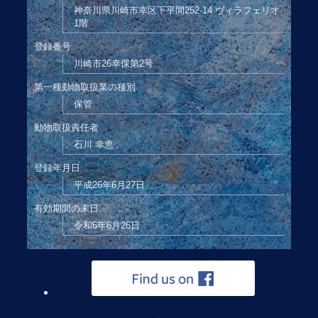
神奈川県川崎市幸区下平間252-14 ヴィラフェリオ
1階
登録番号
川崎市26幸保第2号
第一種動物取扱業の種別
保管
動物取扱責任者
石川 幸恵
登録年月日
平成26年6月27日
有効期間の末日
令和6年6月26日