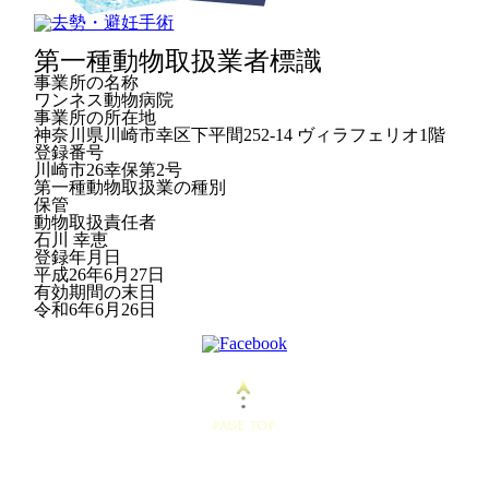
第一種動物取扱業者標識
事業所の名称
ワンネス動物病院
事業所の所在地
神奈川県川崎市幸区下平間252-14 ヴィラフェリオ1階
登録番号
川崎市26幸保第2号
第一種動物取扱業の種別
保管
動物取扱責任者
石川 幸恵
登録年月日
平成26年6月27日
有効期間の末日
令和6年6月26日