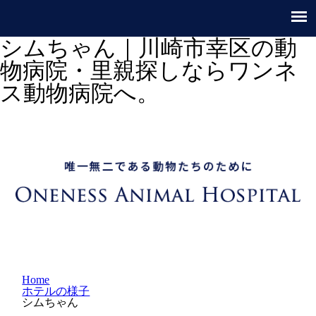
シムちゃん｜川崎市幸区の動
物病院・里親探しならワンネ
ス動物病院へ。
Home
ホテルの様子
シムちゃん