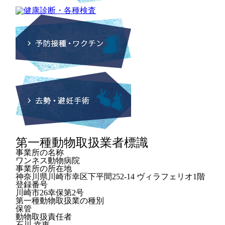
第一種動物取扱業者標識
事業所の名称
ワンネス動物病院
事業所の所在地
神奈川県川崎市幸区下平間252-14 ヴィラフェリオ1階
登録番号
川崎市26幸保第2号
第一種動物取扱業の種別
保管
動物取扱責任者
石川 幸恵