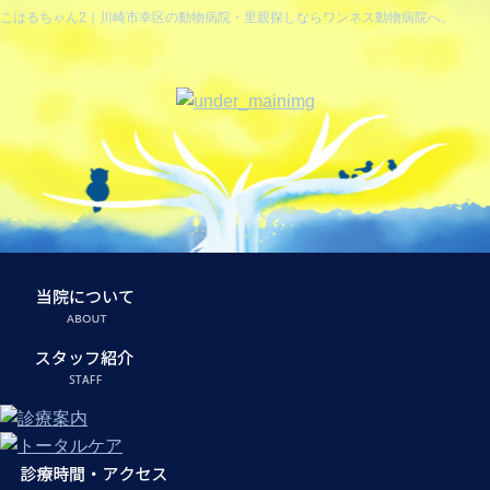
こはるちゃん2｜川崎市幸区の動物病院・里親探しならワンネス動物病院へ。