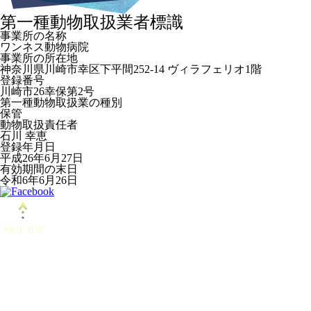
第一種動物取扱業者標識
事業所の名称
ワンネス動物病院
事業所の所在地
神奈川県川崎市幸区下平間252-14 ヴィラフェリオ1階
登録番号
川崎市26幸保第2号
第一種動物取扱業の種別
保管
動物取扱責任者
石川 幸恵
登録年月日
平成26年6月27日
有効期間の末日
令和6年6月26日