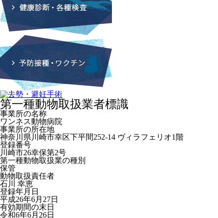
第一種動物取扱業者標識
事業所の名称
ワンネス動物病院
事業所の所在地
神奈川県川崎市幸区下平間252-14 ヴィラフェリオ1階
登録番号
川崎市26幸保第2号
第一種動物取扱業の種別
保管
動物取扱責任者
石川 幸恵
登録年月日
平成26年6月27日
有効期間の末日
令和6年6月26日