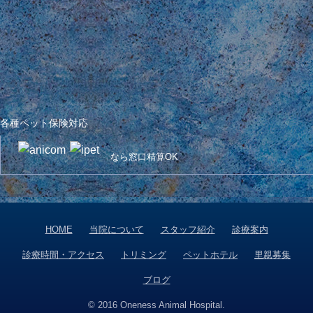
各種ペット保険対応
なら窓口精算OK
HOME
当院について
スタッフ紹介
診療案内
診療時間・アクセス
トリミング
ペットホテル
里親募集
ブログ
© 2016 Oneness Animal Hospital.