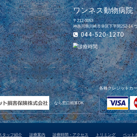
ワンネス動物病院
〒212-0053
神奈川県川崎市幸区下平間252-14
各種クレジットカ
なら窓口精算OK
スタッフ紹介
診療案内
診療時間・アクセス
トリミング
ペット