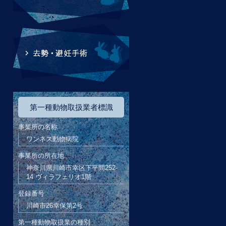
第一種動物取扱業者標識
事業所の名称
ワンネス動物病院
事業所の所在地
神奈川県川崎市幸区下平間252-
14 ヴィラフェリオ1階
登録番号
川崎市26幸保第2号
第一種動物取扱業の種別