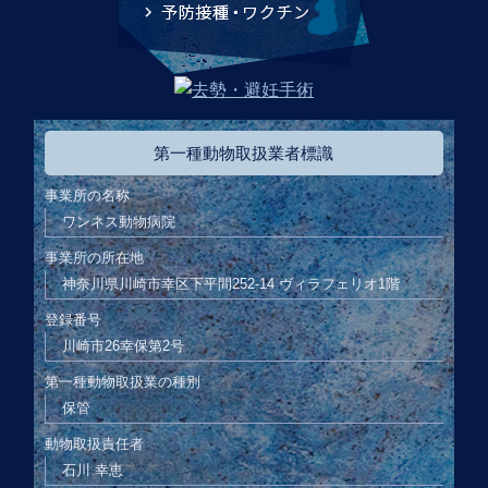
第一種動物取扱業者標識
事業所の名称
ワンネス動物病院
事業所の所在地
神奈川県川崎市幸区下平間252-14 ヴィラフェリオ1階
登録番号
川崎市26幸保第2号
第一種動物取扱業の種別
保管
動物取扱責任者
石川 幸恵