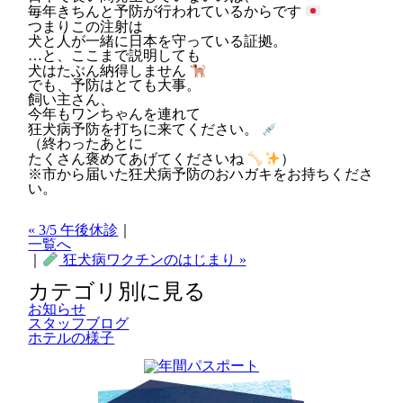
毎年きちんと予防が行われているからです
つまりこの注射は
犬と人が一緒に日本を守っている証拠。
…と、ここまで説明しても
犬はたぶん納得しません
でも、予防はとても大事。
飼い主さん、
今年もワンちゃんを連れて
狂犬病予防を打ちに来てください。
（終わったあとに
たくさん褒めてあげてくださいね
）
※市から届いた狂犬病予防のおハガキをお持ちくださ
い。
« 3/5 午後休診
｜
一覧へ
｜
狂犬病ワクチンのはじまり »
カテゴリ別に見る
お知らせ
スタッフブログ
ホテルの様子