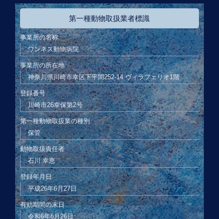
第一種動物取扱業者標識
事業所の名称
ワンネス動物病院
事業所の所在地
神奈川県川崎市幸区下平間252-14 ヴィラフェリオ1階
登録番号
川崎市26幸保第2号
第一種動物取扱業の種別
保管
動物取扱責任者
石川 幸恵
登録年月日
平成26年6月27日
有効期間の末日
令和6年6月26日