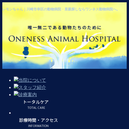
レモンちゃん｜川崎市幸区の動物病院・里親探しならワンネス動物病院へ。