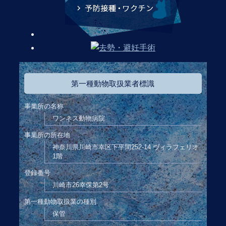
第一種動物取扱業者標識
事業所の名称
ワンネス動物病院
事業所の所在地
神奈川県川崎市幸区下平間252-14 ヴィラフェリオ
1階
登録番号
川崎市26幸保第2号
第一種動物取扱業の種別
保管